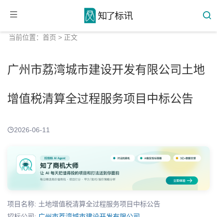
当前位置：
首页
> 正文
广州市荔湾城市建设开发有限公司土地
增值税清算全过程服务项目中标公告
2026-06-11
项目名称: 土地增值税清算全过程服务项目中标公告
招标公司:
广州市荔湾城市建设开发有限公司